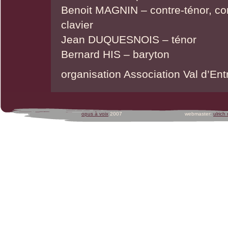
Benoit MAGNIN – contre-ténor, cor
clavier
Jean DUQUESNOIS – ténor
Bernard HIS – baryton
organisation Association Val d’Ent
opus à voix
2007
webmaster:
ulrich